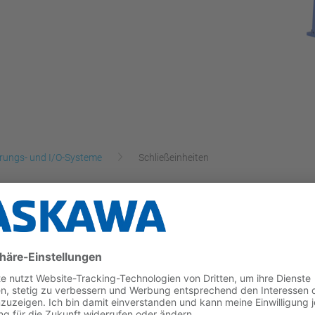
rungs- und I/O-Systeme
Schließeinheiten
seschalen beim Lichtbogen-Roboterschweißen von Ab