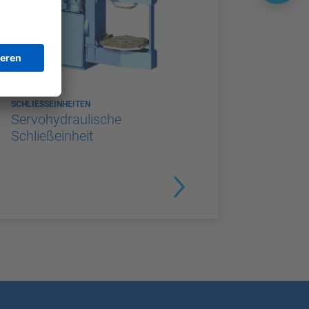
SCHLIESSEINHEITEN
Servohydraulische
Schließeinheit