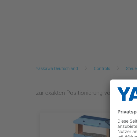
Yaskawa Deutschland
Controls
Steue
zur exakten Positionierung von Gehäu