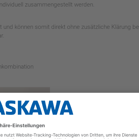
individuell zusammengestellt werden.
rt und können somit direkt ohne zusätzliche Klärung be
r.
enkombination