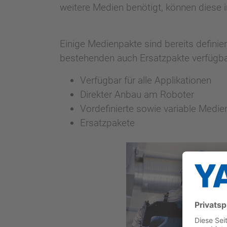
weitere Medien benötigt, können diese 
Einige Medienpakte sind bereits definie
bestehenden auch Ersatzpakte verfügba
Verfügbar für alle Applikationen
Direkter Anbau am Roboter
Vordefinierte sowie variable Medi
Ersatzpakete