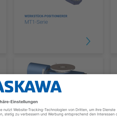
WERKSTÜCK-POSITIONIERER
MT1-Serie