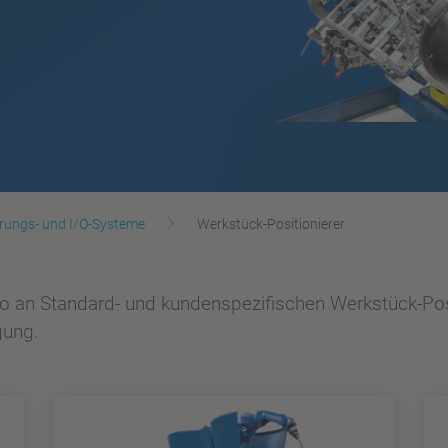
rungs- und I/O-Systeme
Werkstück-Positionierer
lio an Standard- und kundenspezifischen Werkstück-Posi
gung.