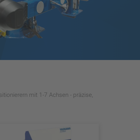
tionierern mit 1-7 Achsen - präzise,