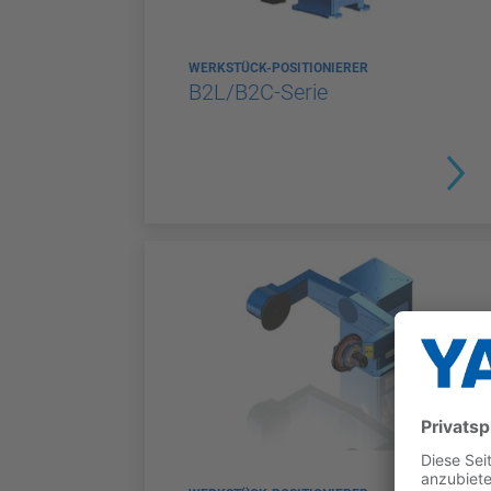
WERKSTÜCK-POSITIONIERER
B2L/B2C-Serie