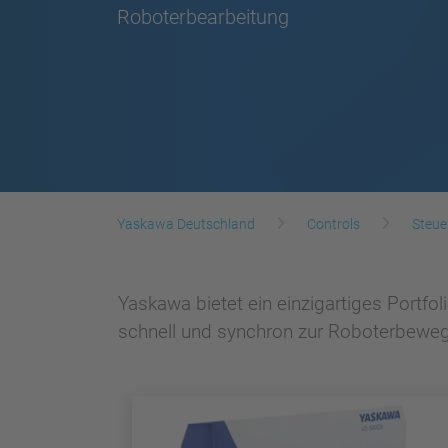
Roboterbearbeitung
Yaskawa Deutschland
Controls
Steue
Yaskawa bietet ein einzigartiges Portfo
schnell und synchron zur Roboterbewe