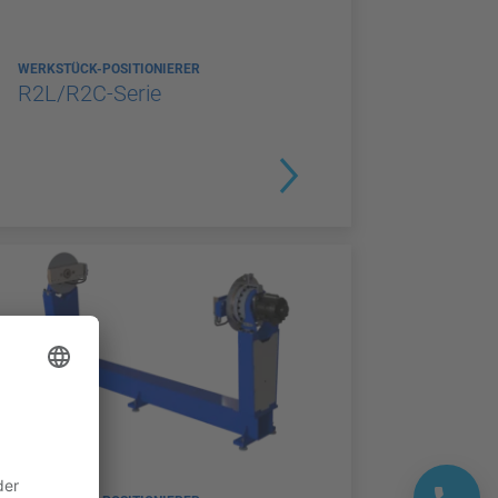
WERKSTÜCK-POSITIONIERER
R2L/R2C-Serie