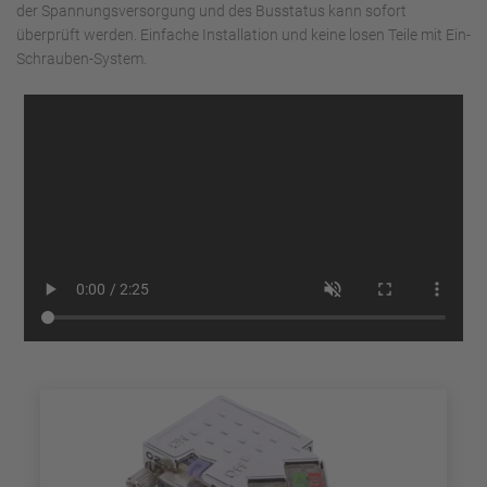
der Spannungsversorgung und des Busstatus kann sofort
überprüft werden. Einfache Installation und keine losen Teile mit Ein-
Schrauben-System.