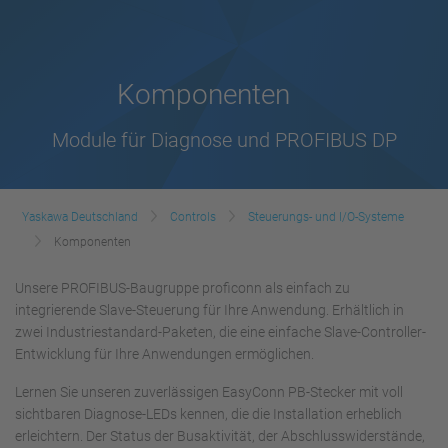
Komponenten
Module für Diagnose und PROFIBUS DP
Yaskawa Deutschland
Controls
Steuerungs- und I/O-Systeme
Komponenten
Unsere PROFIBUS-Baugruppe proficonn als einfach zu
integrierende Slave-Steuerung für Ihre Anwendung. Erhältlich in
zwei Industriestandard-Paketen, die eine einfache Slave-Controller-
Entwicklung für Ihre Anwendungen ermöglichen.
Lernen Sie unseren zuverlässigen EasyConn PB-Stecker mit voll
sichtbaren Diagnose-LEDs kennen, die die Installation erheblich
erleichtern. Der Status der Busaktivität, der Abschlusswiderstände,