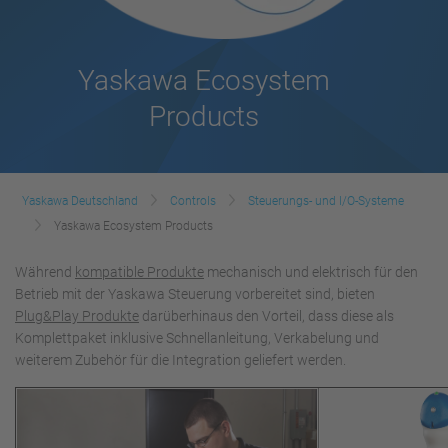
Yaskawa Ecosystem
Products
Yaskawa Deutschland
Controls
Steuerungs- und I/O-Systeme
Yaskawa Ecosystem Products
Während
kompatible Produkte
mechanisch und elektrisch für den
Betrieb mit der Yaskawa Steuerung vorbereitet sind, bieten
Plug&Play Produkte
darüberhinaus den Vorteil, dass diese als
Komplettpaket inklusive Schnellanleitung, Verkabelung und
weiterem Zubehör für die Integration geliefert werden.