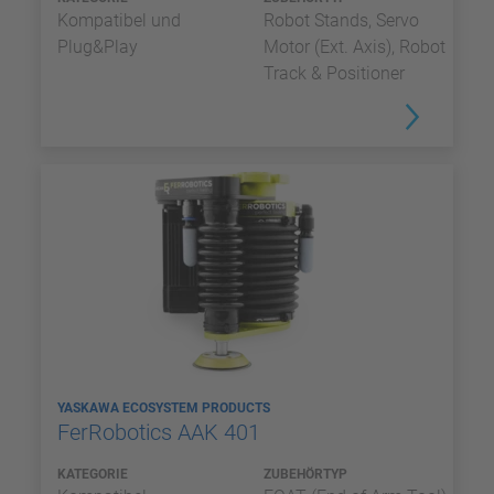
Kompatibel und
Robot Stands, Servo
Plug&Play
Motor (Ext. Axis), Robot
Track & Positioner
YASKAWA ECOSYSTEM PRODUCTS
FerRobotics AAK 401
KATEGORIE
ZUBEHÖRTYP