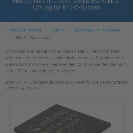
eine schnelle und zuverlässige Backplane-
Lösung für Ihr I/O-System
Yaskawa Deutschland
Controls
Steuerungs- und I/O-Systeme
SliceBus-Technologie
Vom Backplane-Master bis zum Slave bieten wir ein komplettes
System mit mehreren Geschwindigkeitsstufen an. Das skalierbare
System kann mit unseren bestehenden ASICs verwendet oder auch
in Ihre FPGA-Lösung integriert werden.
Unser ANTAIOS arbeitet als Slice-Bus-Master für die Slave-Controller
NOTOS und SNAP+.