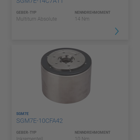
SGM7E-14C7A11
GEBER-TYP
NENNDREHMOMENT
Multiturn Absolute
14 Nm
SGM7E
SGM7E-10CFA42
GEBER-TYP
NENNDREHMOMENT
Inkrementell
10 Nm