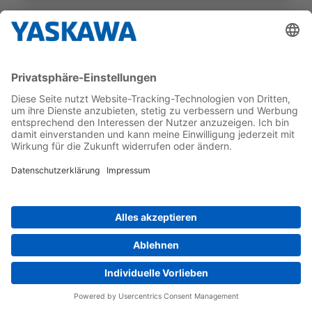
SGM7E
SGM7E-25DFA11
GEBER-TYP
NENNDREHMOMENT
Inkrementell
25 Nm