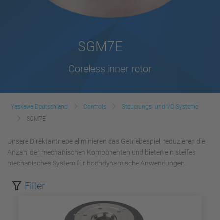
SGM7E
Coreless inner rotor
Yaskawa Deutschland
Controls
Steuerungs- und I/O-Systeme
SGM7E
Unsere Direktantriebe eliminieren das Getriebespiel, reduzieren die
Anzahl der mechanischen Komponenten und bieten ein steifes
mechanisches System für hochdynamische Anwendungen.
Filter