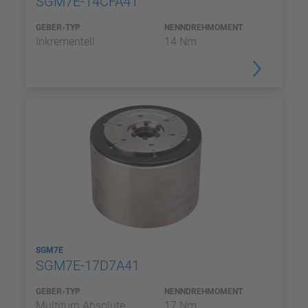
SGM7E-14CFA41
GEBER-TYP
NENNDREHMOMENT
Inkrementell
14 Nm
SGM7E
SGM7E-17D7A41
GEBER-TYP
NENNDREHMOMENT
Multiturn Absolute
17 Nm