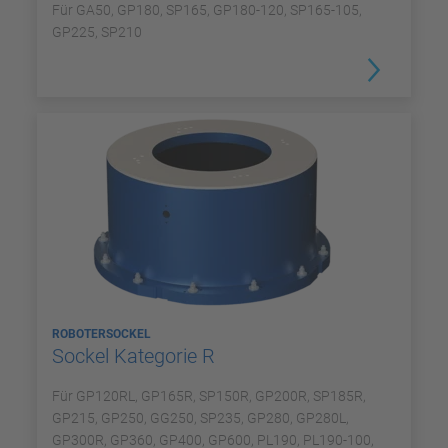
Für GA50, GP180, SP165, GP180-120, SP165-105,
GP225, SP210
ROBOTERSOCKEL
Sockel Kategorie R
Für GP120RL, GP165R, SP150R, GP200R, SP185R,
GP215, GP250, GG250, SP235, GP280, GP280L,
GP300R, GP360, GP400, GP600, PL190, PL190-100,