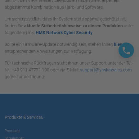
dar. Mit den VIPA Teleservice-Modulen haben Sie eine perfekt
abgestimmte Kombination aus Hard- und Software.
Um sicherzustellen, dass Ihr System stets optimal geschützt ist,
finden Sie
aktuelle Sicherheitshinweise zu diesen Produkten
unter
folgendem Link:
HMS Network Cyber Security
Sollte ein Firmware-Update notwendig sein, stehen Ihnen
hier
die
entsprechenden Anweisungen zur Verfügung.
Für technische Rückfragen steht ihnen unser Support unter der Tel.-
Nr.: +49 911 47771 100 oder via E-Mail:
support@yaskawa.eu.com
gerne zur Verfügung.
Produkte & Services
Produkte
Schulungen