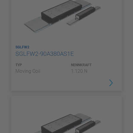
SGLFW2
SGLFW2-90A380AS1E
TYP
NENNKRAFT
Moving Coil
1.120 N