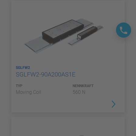
SGLFW2
SGLFW2-90A200AS1E
TYP
NENNKRAFT
Moving Coil
560 N