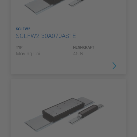
SGLFW2
SGLFW2-30A070AS1E
TYP
NENNKRAFT
Moving Coil
45 N