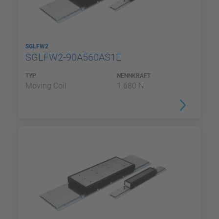
SGLFW2
SGLFW2-90A560AS1E
TYP
NENNKRAFT
Moving Coil
1.680 N