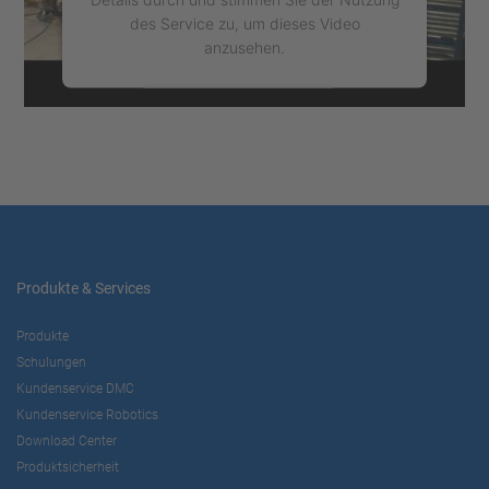
des Service zu, um dieses Video
anzusehen.
Mehr Informationen
Akzeptieren
powered by
Usercentrics Consent
Management Platform
Produkte & Services
Produkte
Schulungen
Kundenservice DMC
Kundenservice Robotics
Download Center
Produktsicherheit