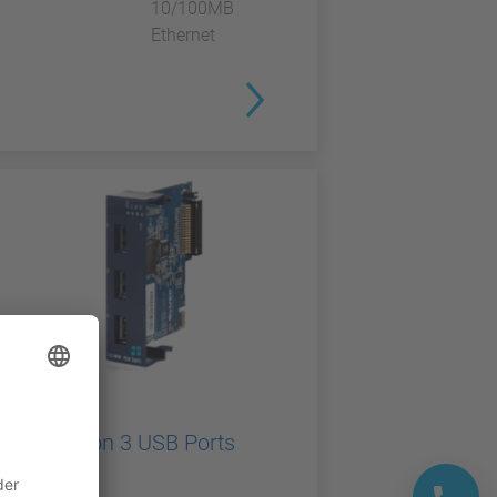
10/100MB
Ethernet
TELESERVICE
Flexy Option 3 USB Ports
Card