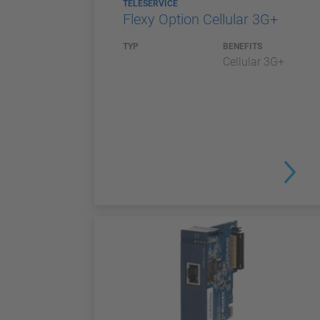
TELESERVICE
Flexy Option Cellular 3G+
TYP
BENEFITS
Cellular 3G+