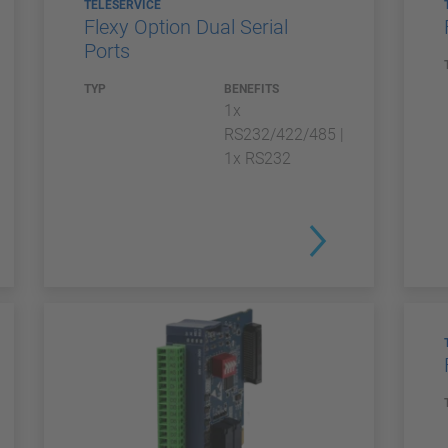
TELESERVICE
Flexy Option Dual Serial
Ports
TYP
BENEFITS
1x
RS232/422/485 |
1x RS232