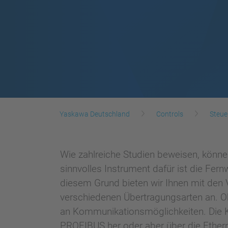
Yaskawa Deutschland
Controls
Steue
Wie zahlreiche Studien beweisen, könn
sinnvolles Instrument dafür ist die Fer
diesem Grund bieten wir Ihnen mit den 
verschiedenen Übertragungsarten an. O
an Kommunikationsmöglichkeiten. Die 
PROFIBUS her oder aber über die Etherne