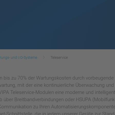
rungs- und I/O-Systeme
Teleservice
en bis zu 70% der Wartungskosten durch vorbeugende 
nwartung, mit der eine kontinuierliche Überwachung un
VIPA Teleservice-Modulen eine moderne und intelligent
b über Breitbandverbindungen oder HSUPA (Mobilfunk).
Kommunikation zu Ihren Automatisierungskomponenten
t-Schnittstelle, die in jedem unserer Geräte zur Stan