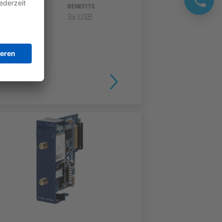
TYP
BENEFITS
3x USB