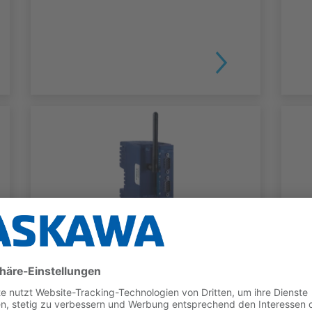
TELESERVICE
Flexy IOT Router
TYP
BENEFITS