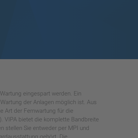
Wartung eingespart werden. Ein
d Wartung der Anlagen möglich ist. Aus
e Art der Fernwartung für die
 VIPA bietet die komplette Bandbreite
 stellen Sie entweder per MPI und
dardausstattung gehört. Die