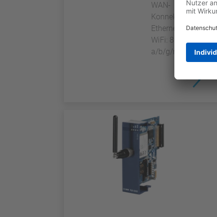
WAN-
Konnektivität:
Ethernet oder
WiFi: 802.11
a/b/g/n