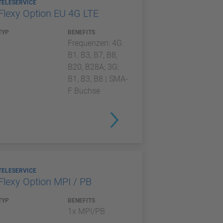
TELESERVICE
Flexy Option EU 4G LTE
TYP
BENEFITS
Frequenzen: 4G:
B1, B3, B7, B8,
B20, B28A; 3G:
B1, B3, B8 | SMA-
F Buchse
TELESERVICE
Flexy Option MPI / PB
TYP
BENEFITS
1x MPI/PB