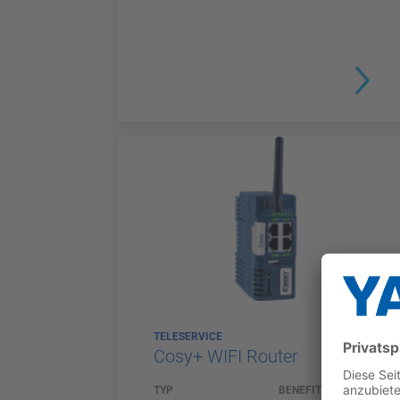
TELESERVICE
Cosy+ WIFI Router
TYP
BENEFITS