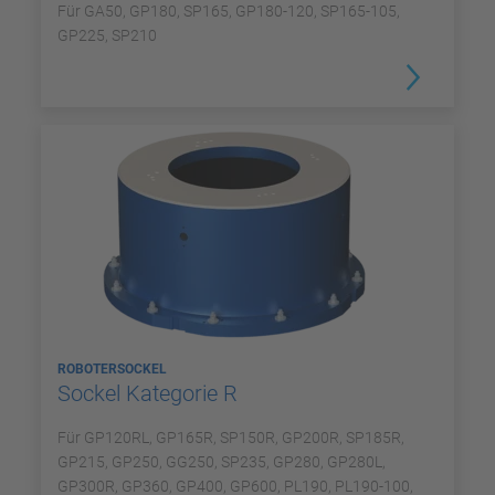
Für GA50, GP180, SP165, GP180-120, SP165-105,
GP225, SP210
ROBOTERSOCKEL
Sockel Kategorie R
Für GP120RL, GP165R, SP150R, GP200R, SP185R,
GP215, GP250, GG250, SP235, GP280, GP280L,
GP300R, GP360, GP400, GP600, PL190, PL190-100,