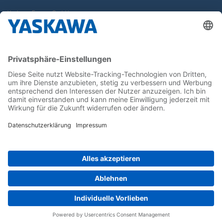
Yaskawa Europe GmbH
Karriere
Kontakt
Kontaktformular
Newsletter
Follow us on...
Home
AGB
Impressum
Privacy
Cookie Choices
Whistleblowing
Yaskawa Europe GmbH