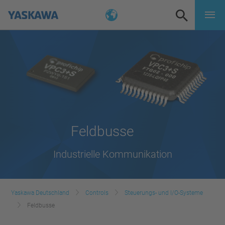
Feldbusse
Industrielle Kommunikation
Yaskawa Deutschland
Controls
Steuerungs- und I/O-Systeme
Feldbusse