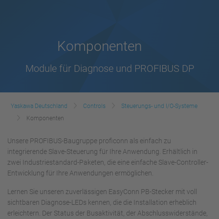
Komponenten
Module für Diagnose und PROFIBUS DP
Yaskawa Deutschland
Controls
Steuerungs- und I/O-Systeme
Komponenten
Unsere PROFIBUS-Baugruppe proficonn als einfach zu
integrierende Slave-Steuerung für Ihre Anwendung. Erhältlich in
zwei Industriestandard-Paketen, die eine einfache Slave-Controller-
Entwicklung für Ihre Anwendungen ermöglichen.
Lernen Sie unseren zuverlässigen EasyConn PB-Stecker mit voll
sichtbaren Diagnose-LEDs kennen, die die Installation erheblich
erleichtern. Der Status der Busaktivität, der Abschlusswiderstände,