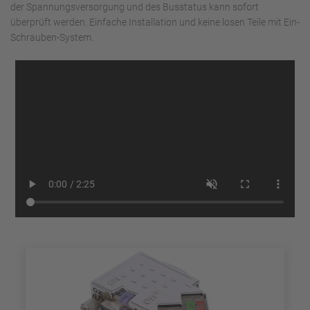
der Spannungsversorgung und des Busstatus kann sofort
überprüft werden. Einfache Installation und keine losen Teile mit Ein-
Schrauben-System.