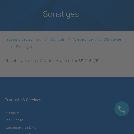
Sonstiges
Yaskawa Deutschland
Controls
Steuerungs- und I/O-Systeme
Sonstiges
Abisolierwerkzeug, Adaptionskapsel für S5-115U/F
Produkte & Services
Produkte
Schulungen
Kundenservice DMC