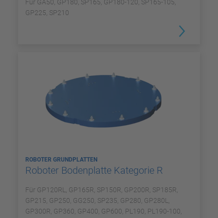
Für GA50, GP180, SP165, GP180-120, SP165-105,
GP225, SP210
ROBOTER GRUNDPLATTEN
Roboter Bodenplatte Kategorie R
Für GP120RL, GP165R, SP150R, GP200R, SP185R,
GP215, GP250, GG250, SP235, GP280, GP280L,
GP300R, GP360, GP400, GP600, PL190, PL190-100,