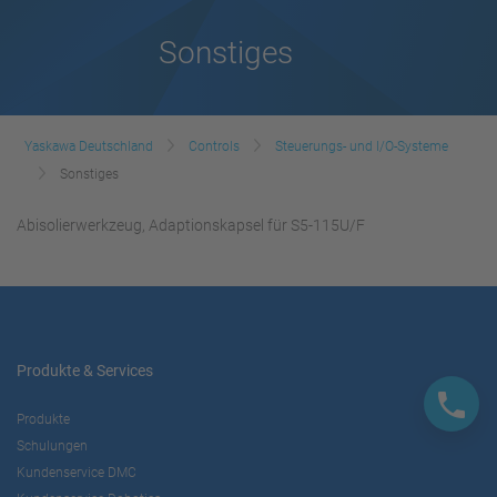
Sonstiges
Yaskawa Deutschland
Controls
Steuerungs- und I/O-Systeme
Sonstiges
Abisolierwerkzeug, Adaptionskapsel für S5-115U/F
Produkte & Services
Produkte
Schulungen
Kundenservice DMC