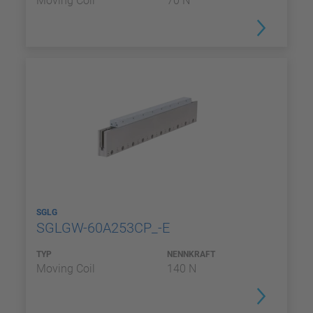
Moving Coil
70 N
SGLG
SGLGW-60A253CP_-E
TYP
NENNKRAFT
Moving Coil
140 N