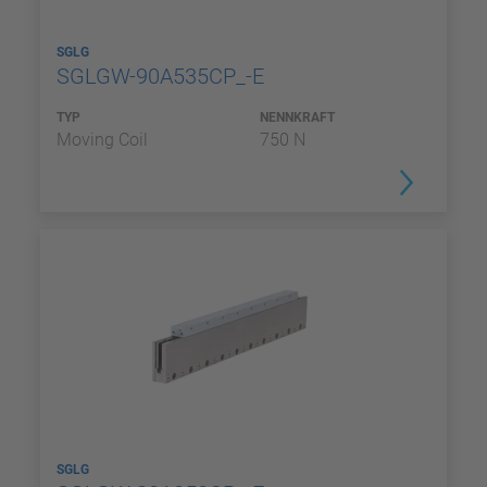
SGLG
SGLGW-90A535CP_-E
TYP
NENNKRAFT
Moving Coil
750 N
SGLG