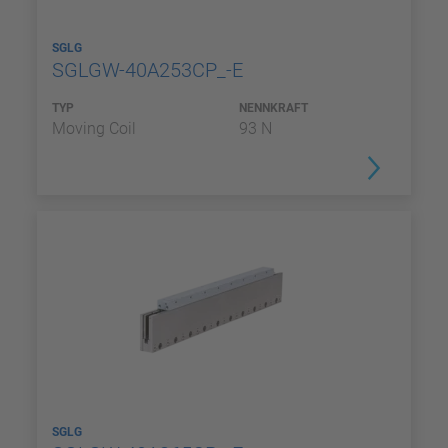
SGLG
SGLGW-40A253CP_-E
TYP
NENNKRAFT
Moving Coil
93 N
SGLG