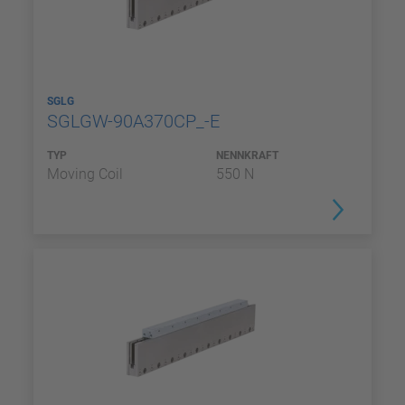
SGLG
SGLGW-90A370CP_-E
TYP
NENNKRAFT
Moving Coil
550 N