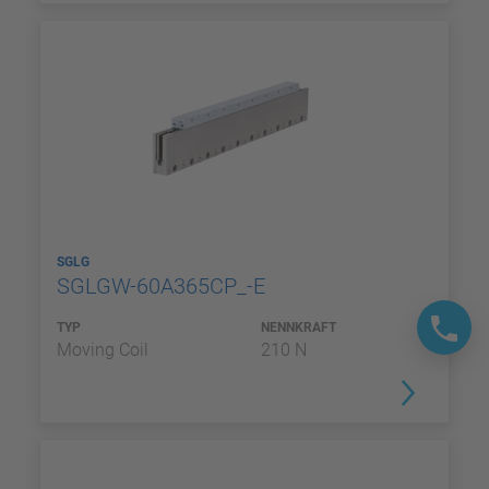
SGLG
SGLGW-60A365CP_-E
TYP
NENNKRAFT
Moving Coil
210 N