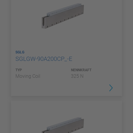
SGLG
SGLGW-90A200CP_-E
TYP
NENNKRAFT
Moving Coil
325 N