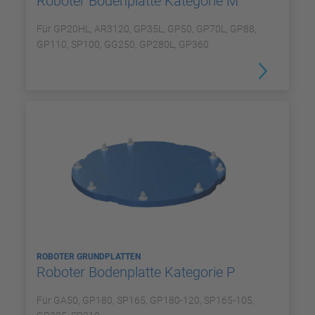
Roboter Bodenplatte Kategorie M
Für GP20HL, AR3120, GP35L, GP50, GP70L, GP88,
GP110, SP100, GG250, GP280L, GP360
ROBOTER GRUNDPLATTEN
Roboter Bodenplatte Kategorie P
Für GA50, GP180, SP165, GP180-120, SP165-105,