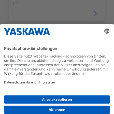
0 "
ZUBEHÖR
Programmierkabel
BILDSCHIRMGRÖSSE
BETRIEBSSYSTEM
0 "