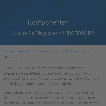
Komponenten
Module für Diagnose und PROFIBUS DP
Yaskawa Deutschland
Anwendungen
Nach Branchen
Komponenten
Unsere PROFIBUS-Baugruppe proficonn als einfach zu
integrierende Slave-Steuerung für Ihre Anwendung. Erhältlich in
zwei Industriestandard-Paketen, die eine einfache Slave-Controller-
Entwicklung für Ihre Anwendungen ermöglichen.
Lernen Sie unseren zuverlässigen EasyConn PB-Stecker mit voll
sichtbaren Diagnose-LEDs kennen, die die Installation erheblich
erleichtern. Der Status der Busaktivität, der Abschlusswiderstände,