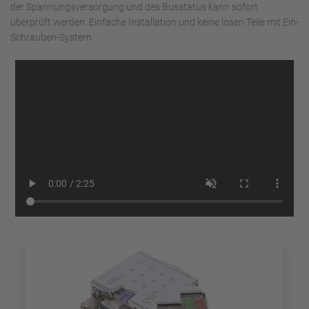
der Spannungsversorgung und des Busstatus kann sofort
überprüft werden. Einfache Installation und keine losen Teile mit Ein-
Schrauben-System.