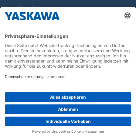
Yaskawa Europe GmbH
Karriere
Kontakt
Kontaktformular
Newsletter
Follow us on...
Home
AGB
Impressum
Privacy
Cookie Choices
Whistleblowing
Yaskawa Europe GmbH