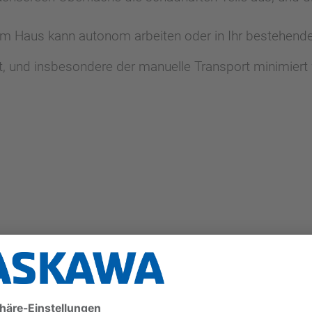
rem Haus kann autonom arbeiten oder in Ihr bestehen
rt, und insbesondere der manuelle Transport minimiert