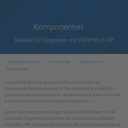
Komponenten
Module für Diagnose und PROFIBUS DP
Yaskawa Deutschland
Anwendungen
Nach Branchen
Komponenten
Unsere PROFIBUS-Baugruppe proficonn als einfach zu
integrierende Slave-Steuerung für Ihre Anwendung. Erhältlich in
zwei Industriestandard-Paketen, die eine einfache Slave-Controller-
Entwicklung für Ihre Anwendungen ermöglichen.
Lernen Sie unseren zuverlässigen EasyConn PB-Stecker mit voll
sichtbaren Diagnose-LEDs kennen, die die Installation erheblich
erleichtern. Der Status der Busaktivität, der Abschlusswiderstände,