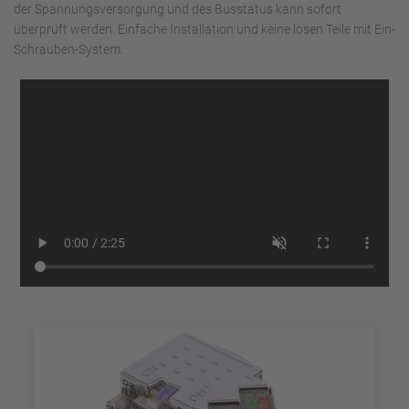
der Spannungsversorgung und des Busstatus kann sofort
überprüft werden. Einfache Installation und keine losen Teile mit Ein-
Schrauben-System.