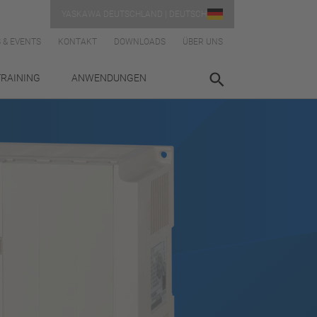
YASKAWA DEUTSCHLAND | DEUTSCH
 & EVENTS
KONTAKT
DOWNLOADS
ÜBER UNS
TRAINING
ANWENDUNGEN