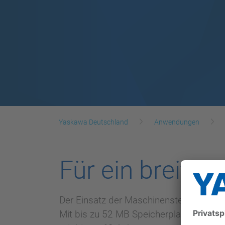
Yaskawa Deutschland
Anwendungen
Für ein breit
Der Einsatz der Maschinensteuerungen 
Mit bis zu 52 MB Speicherplatz für B