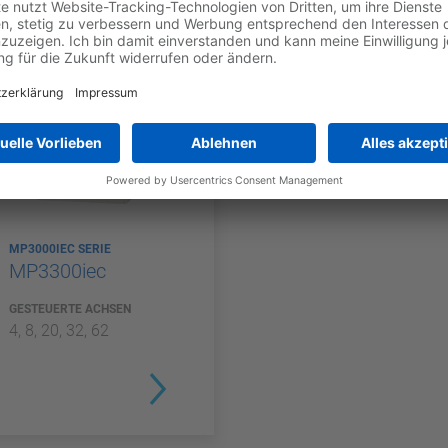
.
MP3000IEC SERIE
MP3300iec
GESTEUERTE ACHSEN
4, 8, 20, 32, 62