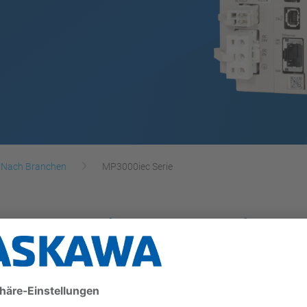
Nach Branchen
MP3000iec Serie
es Anwendungsspektr
der MP3000iec-Serie verbessert Handling und Leistung
enutzerdaten und bis zu 1 GHz CPU-Geschwindigkeit k