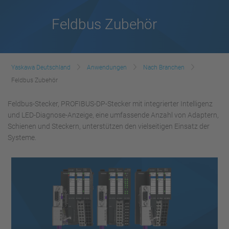
Feldbus Zubehör
Yaskawa Deutschland
Anwendungen
Nach Branchen
Feldbus Zubehör
Feldbus-Stecker, PROFIBUS-DP-Stecker mit integrierter Intelligenz
und LED-Diagnose-Anzeige, eine umfassende Anzahl von Adaptern,
Schienen und Steckern, unterstützen den vielseitigen Einsatz der
Systeme.