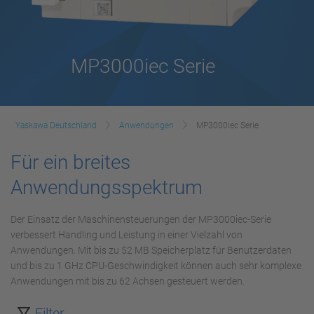
MP3000iec Serie
Yaskawa Deutschland
Anwendungen
MP3000iec Serie
Für ein breites
Anwendungsspektrum
Der Einsatz der Maschinensteuerungen der MP3000iec-Serie
verbessert Handling und Leistung in einer Vielzahl von
Anwendungen. Mit bis zu 52 MB Speicherplatz für Benutzerdaten
und bis zu 1 GHz CPU-Geschwindigkeit können auch sehr komplexe
Anwendungen mit bis zu 62 Achsen gesteuert werden.
Filter