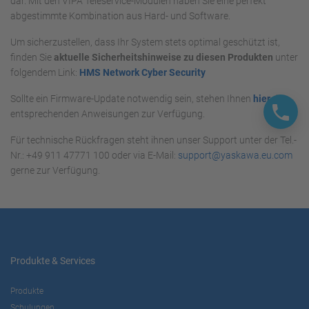
dar. Mit den VIPA Teleservice-Modulen haben Sie eine perfekt
abgestimmte Kombination aus Hard- und Software.
Um sicherzustellen, dass Ihr System stets optimal geschützt ist,
finden Sie
aktuelle Sicherheitshinweise zu diesen Produkten
unter
folgendem Link:
HMS Network Cyber Security
Sollte ein Firmware-Update notwendig sein, stehen Ihnen
hier
die
entsprechenden Anweisungen zur Verfügung.
Für technische Rückfragen steht ihnen unser Support unter der Tel.-
Nr.: +49 911 47771 100 oder via E-Mail:
support@yaskawa.eu.com
gerne zur Verfügung.
Produkte & Services
Produkte
Schulungen