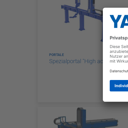
PORTALE
Spezialportal "High access"