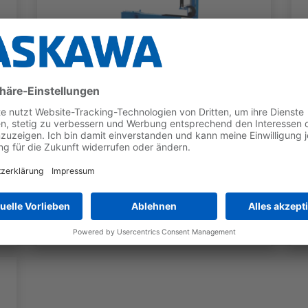
PORTALE
Portal-Serie auf
Bodenfahrbahn OTG