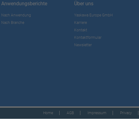
Anwendungsberichte
Über uns
Nach Anwendung
Yaskawa Europe GmbH
Nach Branche
Karriere
Kontakt
Kontaktformular
Newsletter
Home
AGB
Impressum
Privacy