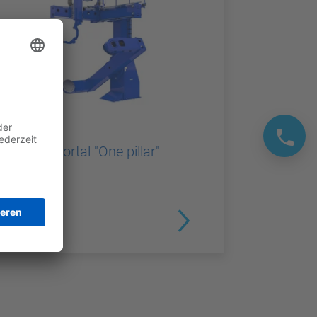
PORTALE
Spezialportal "One pillar"