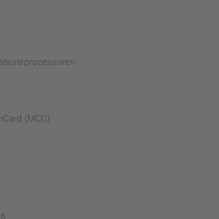
kationsprozessoren
onCard (MCC)
06