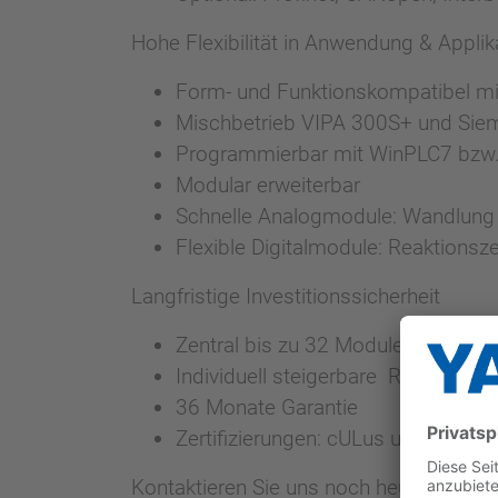
Hohe Flexibilität in Anwendung & Applik
Form- und Funktionskompatibel m
Mischbetrieb VIPA 300S+ und Si
Programmierbar mit WinPLC7 bzw.
Modular erweiterbar
Schnelle Analogmodule: Wandlung 
Flexible Digitalmodule: Reaktionsze
Langfristige Investitionssicherheit
Zentral bis zu 32 Module einsetzba
Individuell steigerbare Reserven i
36 Monate Garantie
Zertifizierungen: cULus und CE
Kontaktieren Sie uns noch heute unter
3