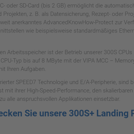
C- oder SD-Card (bis 2 GB) ermöglicht die automatisc
Projekten, z. B. als Datensicherung, Rezept- oder Pro
tweit anerkanntes AdvancedKnowHow-Protect zur Verfü
hnittstellen wie beispielsweise standardmäßiges Ethe
ten Arbeitsspeicher ist der Betrieb unserer 300S CPUs
h CPU-Typ bis auf 8 MByte mit der VIPA MCC – MemoryCo
it Ihren Aufgaben.
erter SPEED7 Technologie und E/A-Peripherie, sind b
t mit ihrer High-Speed-Performance, den skalierbaren 
u alle anspruchsvollen Applikationen einsetzbar.
ecken Sie unsere 300S+ Landing 