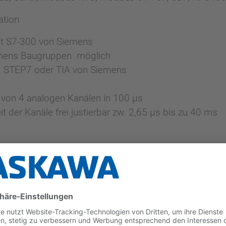
ation
it S7-300 von Siemens
emens Baugruppen möglich
 STEP7 oder TIA von Siemens
von 4 analogen Kanälen in 100 µs
it der Kanäle frei justierbar zw. 2,65 µs bis zu 40 ms
r - direkt an der CPU!
n Leistung und Kapazität
00Splus@yaskawa.eu
, um mehr über unsere Systemfa