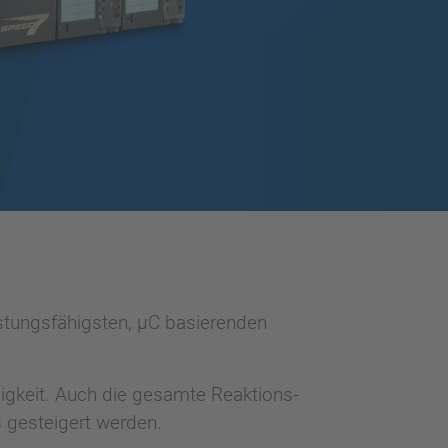
stungsfähigsten, µC basierenden
gkeit. Auch die gesamte Reaktions-
s gesteigert werden.