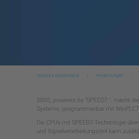
Yaskawa Deutschland
Anwendungen
300S, powered by "SPEED7 ", macht die
Systeme, programmierbar mit WinPLC7
Die CPUs mit SPEED7-Technologie überz
und Signalverarbeitungszeit kann zusät