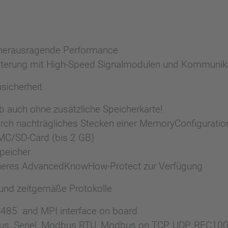
r herausragende Performance
eiterung mit High-Speed Signalmodulen und Kommuni
sicherheit
ieb auch ohne zusätzliche Speicherkarte!
urch nachträgliches Stecken einer MemoryConfigurati
MMC/SD-Card (bis 2 GB)
Speicher
cheres AdvancedKnowHow-Protect zur Verfügung
und zeitgemäße Protokolle
S485 and MPI interface on board
rbus, Seriel, Modbus RTU, Modbus on TCP, UDP, RFC10