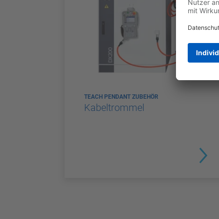
TEACH PENDANT ZUBEHÖR
Kabeltrommel