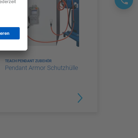
TEACH PENDANT ZUBEHÖR
Pendant Armor Schutzhülle