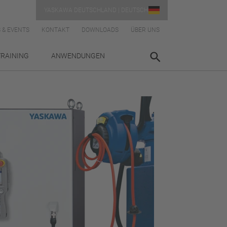
YASKAWA DEUTSCHLAND | DEUTSCH
 & EVENTS
KONTAKT
DOWNLOADS
ÜBER UNS
TRAINING
ANWENDUNGEN