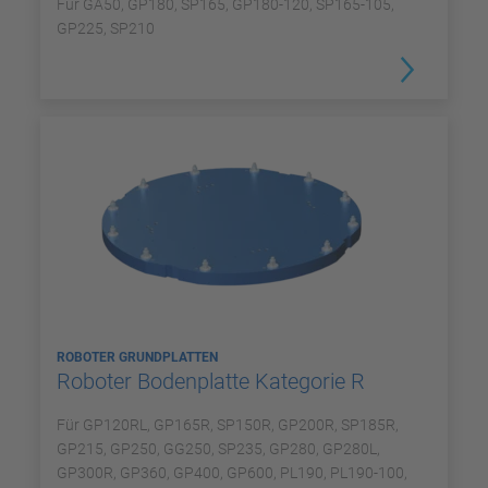
Für GA50, GP180, SP165, GP180-120, SP165-105,
GP225, SP210
ROBOTER GRUNDPLATTEN
Roboter Bodenplatte Kategorie R
Für GP120RL, GP165R, SP150R, GP200R, SP185R,
GP215, GP250, GG250, SP235, GP280, GP280L,
GP300R, GP360, GP400, GP600, PL190, PL190-100,