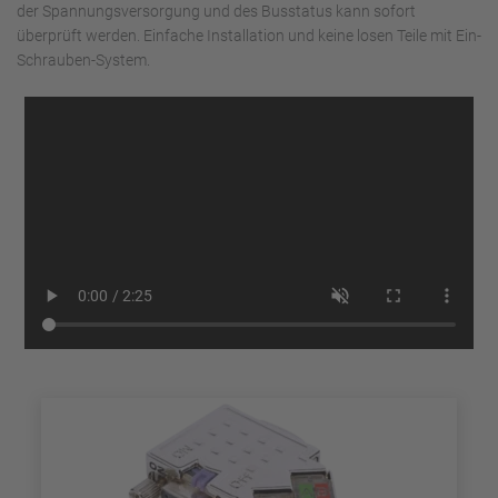
der Spannungsversorgung und des Busstatus kann sofort
überprüft werden. Einfache Installation und keine losen Teile mit Ein-
Schrauben-System.