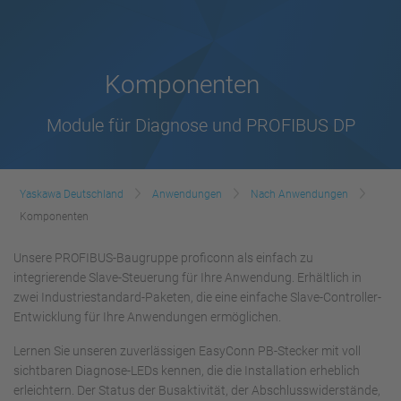
Komponenten
Module für Diagnose und PROFIBUS DP
Yaskawa Deutschland
Anwendungen
Nach Anwendungen
Komponenten
Unsere PROFIBUS-Baugruppe proficonn als einfach zu
integrierende Slave-Steuerung für Ihre Anwendung. Erhältlich in
zwei Industriestandard-Paketen, die eine einfache Slave-Controller-
Entwicklung für Ihre Anwendungen ermöglichen.
Lernen Sie unseren zuverlässigen EasyConn PB-Stecker mit voll
sichtbaren Diagnose-LEDs kennen, die die Installation erheblich
erleichtern. Der Status der Busaktivität, der Abschlusswiderstände,