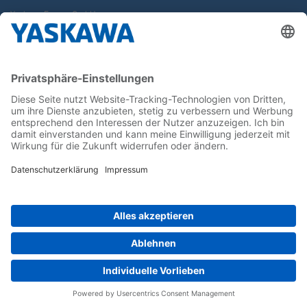
Yaskawa Europe GmbH
Karriere
Kontakt
Kontaktformular
Newsletter
Follow us on...
Home
AGB
Impressum
Privacy
Cookie Choices
Whistleblowing
Yaskawa Europe GmbH