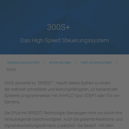
300S+
Das High-Speed Steuerungssystem
Yaskawa Deutschland
Anwendungen
Nach Anwendungen
300S+
300S, powered by "SPEED7 ", macht dieses System zu einem
der weltweit schnellsten und leistungsfähigsten, µC basierenden
Systeme, programmierbar mit WinPLC7 bzw. STEP7 oder TIA von
Siemens.
Die CPUs mit SPEED7-Technologie überzeugen nicht nur durch ihre
herausragende Geschwindigkeit. Auch die gesamte Reaktions- und
Signalverarbeitungszeit kann zusätzlich - bei Bedarf - mit dem