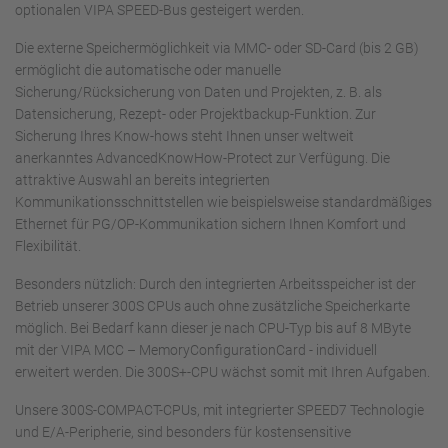
optionalen VIPA SPEED-Bus gesteigert werden.
Die externe Speichermöglichkeit via MMC- oder SD-Card (bis 2 GB)
ermöglicht die automatische oder manuelle
Sicherung/Rücksicherung von Daten und Projekten, z. B. als
Datensicherung, Rezept- oder Projektbackup-Funktion. Zur
Sicherung Ihres Know-hows steht Ihnen unser weltweit
anerkanntes AdvancedKnowHow-Protect zur Verfügung. Die
attraktive Auswahl an bereits integrierten
Kommunikationsschnittstellen wie beispielsweise standardmäßiges
Ethernet für PG/OP-Kommunikation sichern Ihnen Komfort und
Flexibilität.
Besonders nützlich: Durch den integrierten Arbeitsspeicher ist der
Betrieb unserer 300S CPUs auch ohne zusätzliche Speicherkarte
möglich. Bei Bedarf kann dieser je nach CPU-Typ bis auf 8 MByte
mit der VIPA MCC – MemoryConfigurationCard - individuell
erweitert werden. Die 300S+-CPU wächst somit mit Ihren Aufgaben.
Unsere 300S-COMPACT-CPUs, mit integrierter SPEED7 Technologie
und E/A-Peripherie, sind besonders für kostensensitive