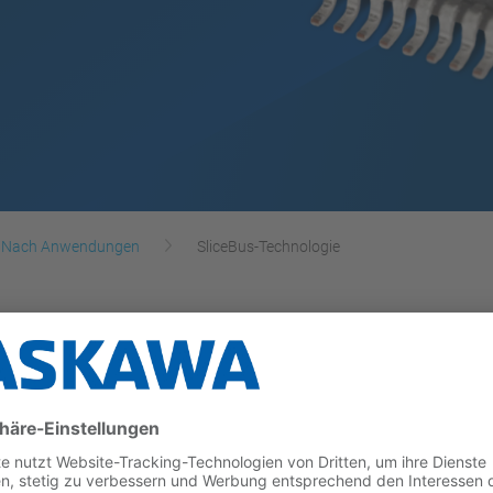
Nach Anwendungen
SliceBus-Technologie
eten wir ein komplettes System mit mehreren Geschwi
SICs verwendet oder auch in Ihre FPGA-Lösung integr
aster für die Slave-Controller NOTOS und SNAP+.