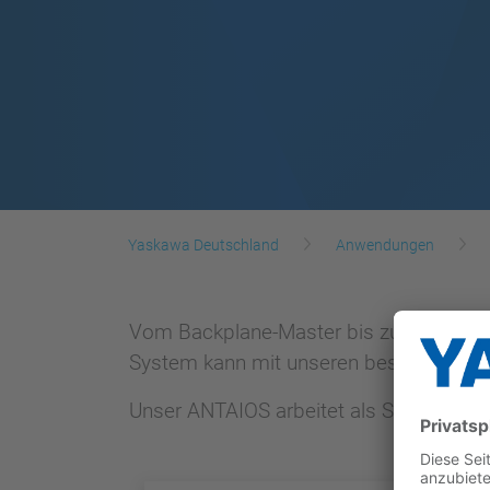
Yaskawa Deutschland
Anwendungen
Vom Backplane-Master bis zum Slave bi
System kann mit unseren bestehenden A
Unser ANTAIOS arbeitet als Slice-Bus-M