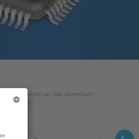
ndigkeitsstufen an. Das skalierbare
iert werden.