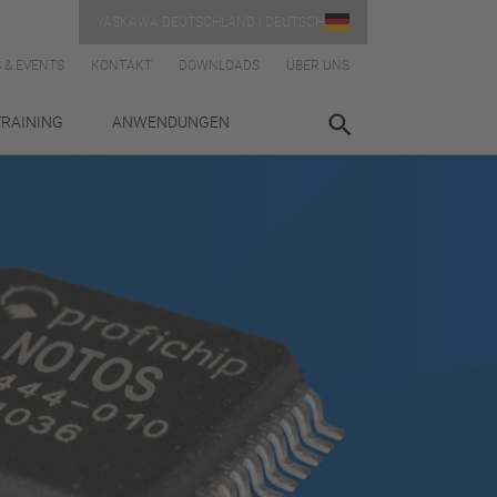
YASKAWA DEUTSCHLAND | DEUTSCH
 & EVENTS
KONTAKT
DOWNLOADS
ÜBER UNS
TRAINING
ANWENDUNGEN