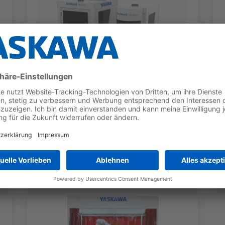
LICHTBOGEN-SCHWEISSZELLEN
MOTOMAN ArcWorld RS &
HS