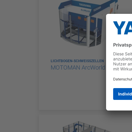
LICHTBOGEN-SCHWEISSZELLEN
MOTOMAN ArcWorld CS