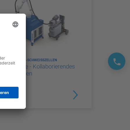
LICHTBOGEN-SCHWEISSZELLEN
Weld4Me - Kollaborierendes
Schweißen