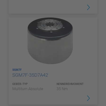
SGM7F
SGM7F-35D7A42
GEBER-TYP
NENNDREHMOMENT
Multiturn Absolute
35 Nm