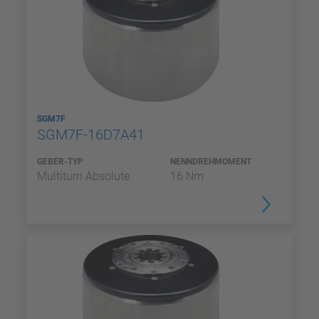
SGM7F
SGM7F-16D7A41
GEBER-TYP
NENNDREHMOMENT
Multiturn Absolute
16 Nm