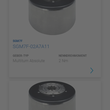
SGM7F
SGM7F-02A7A11
GEBER-TYP
NENNDREHMOMENT
Multiturn Absolute
2 Nm