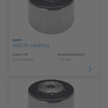
SGM7F
SGM7F-1AMFA32
GEBER-TYP
NENNDREHMOMENT
Inkrementell
110 Nm