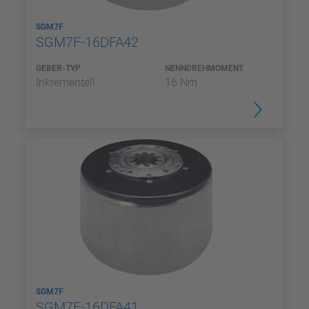
SGM7F
SGM7F-16DFA42
GEBER-TYP
NENNDREHMOMENT
Inkrementell
16 Nm
SGM7F
SGM7F-16DFA41