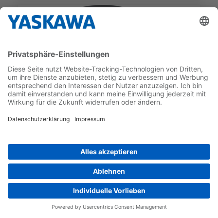
SGM7F
SGM7F-25CFA12
GEBER-TYP
NENNDREHMOMENT
Inkrementell
25 Nm