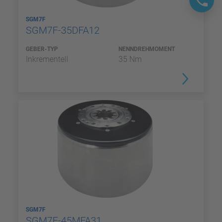
SGM7F
SGM7F-35DFA12
GEBER-TYP
NENNDREHMOMENT
Inkrementell
35 Nm
SGM7F
SGM7F-45MFA31