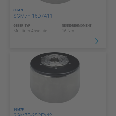
SGM7F
SGM7F-16D7A11
GEBER-TYP
NENNDREHMOMENT
Multiturn Absolute
16 Nm
SGM7F
SGM7F-25CFA42