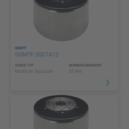
SGM7F
SGM7F-35D7A12
GEBER-TYP
NENNDREHMOMENT
Multiturn Absolute
35 Nm