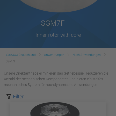
SGM7F
Inner rotor with core
Yaskawa Deutschland
Anwendungen
Nach Anwendungen
SGM7F
Unsere Direktantriebe eliminieren das Getriebespiel, reduzieren die
Anzahl der mechanischen Komponenten und bieten ein steifes
mechanisches System für hochdynamische Anwendungen.
Filter