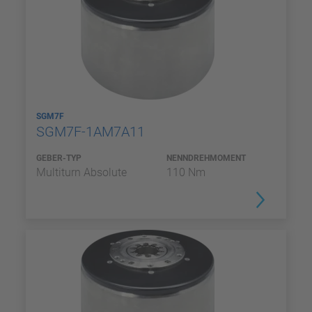
SGM7F
SGM7F-1AM7A11
GEBER-TYP
NENNDREHMOMENT
Multiturn Absolute
110 Nm