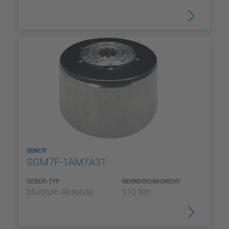
SGM7F
SGM7F-1AM7A31
GEBER-TYP
NENNDREHMOMENT
Multiturn Absolute
110 Nm