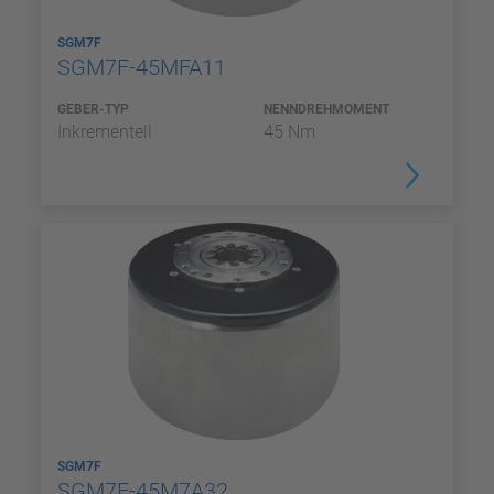
SGM7F
SGM7F-45MFA11
GEBER-TYP
NENNDREHMOMENT
Inkrementell
45 Nm
SGM7F
SGM7F-45M7A32