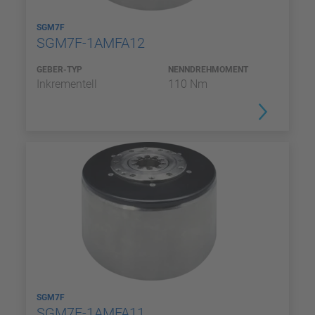
SGM7F
SGM7F-1AMFA12
GEBER-TYP
NENNDREHMOMENT
Inkrementell
110 Nm
SGM7F
SGM7F-1AMFA11