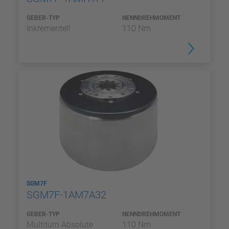
GEBER-TYP
NENNDREHMOMENT
Inkrementell
110 Nm
SGM7F
SGM7F-1AM7A32
GEBER-TYP
NENNDREHMOMENT
Multiturn Absolute
110 Nm