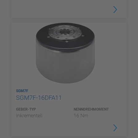
SGM7F
SGM7F-16DFA11
GEBER-TYP
NENNDREHMOMENT
Inkrementell
16 Nm