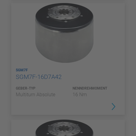
SGM7F
SGM7F-16D7A42
GEBER-TYP
NENNDREHMOMENT
Multiturn Absolute
16 Nm