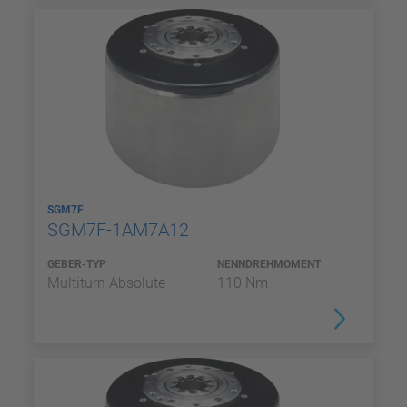
SGM7F
SGM7F-1AM7A12
GEBER-TYP
NENNDREHMOMENT
Multiturn Absolute
110 Nm