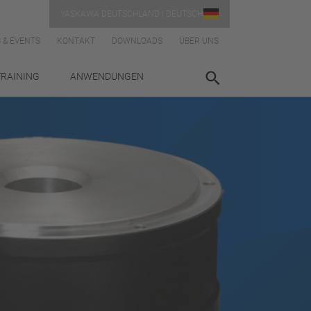
YASKAWA DEUTSCHLAND | DEUTSCH
 & EVENTS
KONTAKT
DOWNLOADS
ÜBER UNS
TRAINING
ANWENDUNGEN