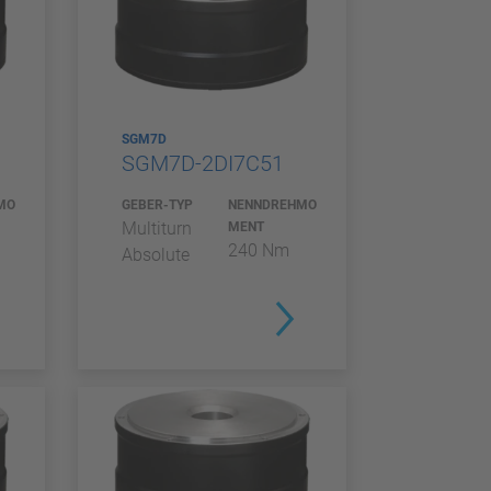
SGM7D
SGM7D-2DI7C51
MO
GEBER-TYP
NENNDREHMO
Multiturn
MENT
240 Nm
Absolute