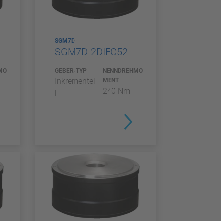
SGM7D
SGM7D-2DIFC52
MO
GEBER-TYP
NENNDREHMO
Inkrementel
MENT
240 Nm
l