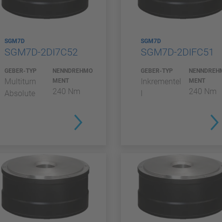
SGM7D
SGM7D
SGM7D-2DI7C52
SGM7D-2DIFC51
GEBER-TYP
NENNDREHMO
GEBER-TYP
NENNDREH
Multiturn
Inkrementel
MENT
MENT
240 Nm
240 Nm
Absolute
l