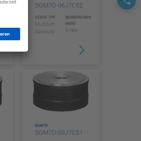
SGM7D-06J7C52
MO
GEBER-TYP
NENNDREHMO
Multiturn
MENT
6 Nm
Absolute
SGM7D
SGM7D-09J7C51