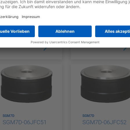
SGM7D-2BIFC51
SGM7D-06J7C51
GEBER-TYP
NENNDREHMO
GEBER-TYP
NENNDREH
Inkrementel
Multiturn
MENT
MENT
220 Nm
6 Nm
l
Absolute
SGM7D
SGM7D
SGM7D-06JFC51
SGM7D-06JFC52