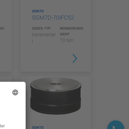
SGM7D
SGM7D-70IFC52
MO
GEBER-TYP
NENNDREHMO
Inkrementel
MENT
70 Nm
l
SGM7D