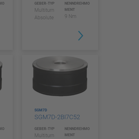
MO
GEBER-TYP
NENNDREHMO
Multiturn
MENT
9 Nm
Absolute
SGM7D
SGM7D-2BI7C52
MO
GEBER-TYP
NENNDREHMO
Multiturn
MENT