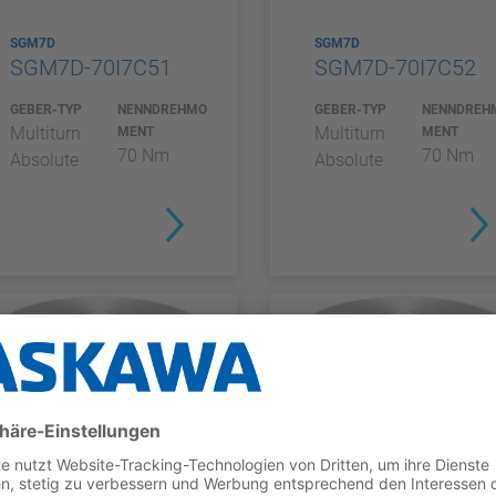
SGM7D
SGM7D
SGM7D-70I7C51
SGM7D-70I7C52
GEBER-TYP
NENNDREHMO
GEBER-TYP
NENNDREH
Multiturn
Multiturn
MENT
MENT
70 Nm
70 Nm
Absolute
Absolute
SGM7D
SGM7D