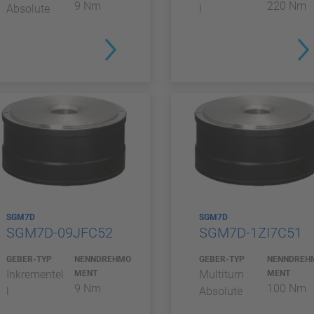
9 Nm
220 Nm
Absolute
l
SGM7D
SGM7D
SGM7D-09JFC52
SGM7D-1ZI7C51
GEBER-TYP
NENNDREHMO
GEBER-TYP
NENNDREH
Inkrementel
Multiturn
MENT
MENT
9 Nm
100 Nm
l
Absolute