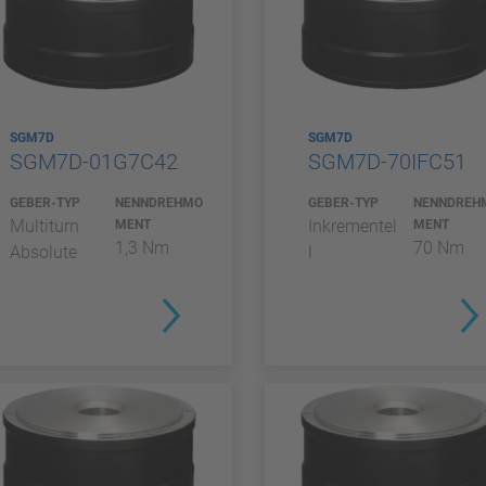
SGM7D
SGM7D
SGM7D-01G7C42
SGM7D-70IFC51
GEBER-TYP
NENNDREHMO
GEBER-TYP
NENNDREH
Multiturn
Inkrementel
MENT
MENT
1,3 Nm
70 Nm
Absolute
l