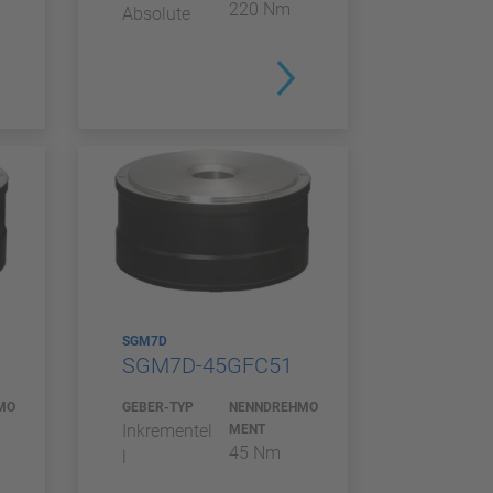
220 Nm
Absolute
SGM7D
SGM7D-45GFC51
MO
GEBER-TYP
NENNDREHMO
Inkrementel
MENT
45 Nm
l