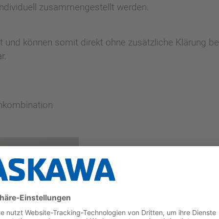
individuell zusammengestellt werden.
rt und können somit direkt ohne zusätzliche Klärung be
r.
enkombination