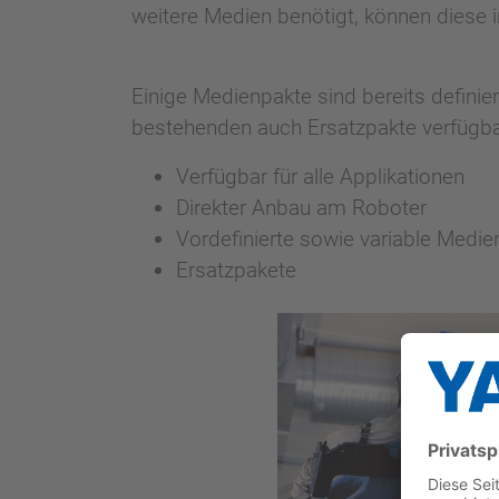
weitere Medien benötigt, können diese 
Einige Medienpakte sind bereits definie
bestehenden auch Ersatzpakte verfügba
Verfügbar für alle Applikationen
Direkter Anbau am Roboter
Vordefinierte sowie variable Medi
Ersatzpakete