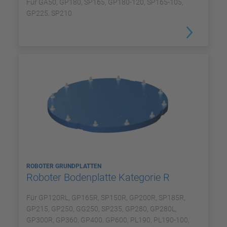
Für GA50, GP180, SP165, GP180-120, SP165-105,
GP225, SP210
ROBOTER GRUNDPLATTEN
Roboter Bodenplatte Kategorie R
Für GP120RL, GP165R, SP150R, GP200R, SP185R,
GP215, GP250, GG250, SP235, GP280, GP280L,
GP300R, GP360, GP400, GP600, PL190, PL190-100,