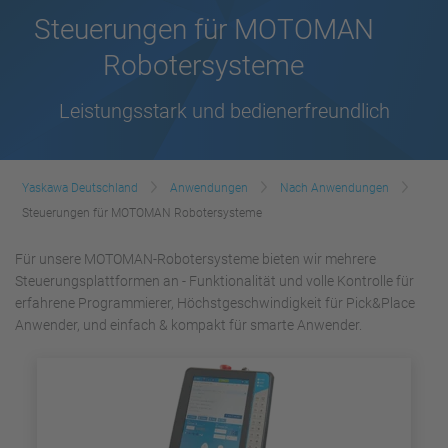
Steuerungen für MOTOMAN
Robotersysteme
Leistungsstark und bedienerfreundlich
Yaskawa Deutschland
Anwendungen
Nach Anwendungen
Steuerungen für MOTOMAN Robotersysteme
Für unsere MOTOMAN-Robotersysteme bieten wir mehrere
Steuerungsplattformen an - Funktionalität und volle Kontrolle für
erfahrene Programmierer, Höchstgeschwindigkeit für Pick&Place
Anwender, und einfach & kompakt für smarte Anwender.