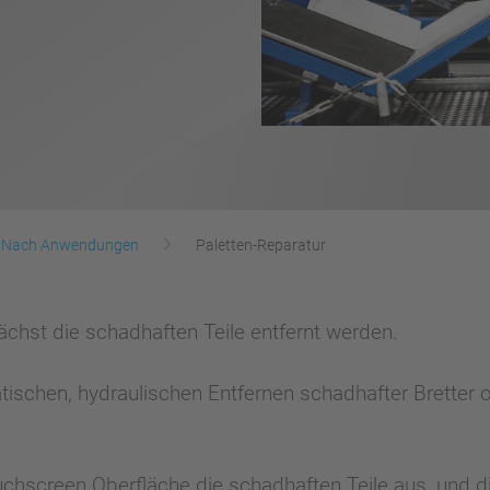
Nach Anwendungen
Paletten-Reparatur
ächst die schadhaften Teile entfernt werden.
schen, hydraulischen Entfernen schadhafter Bretter od
chscreen Oberfläche die schadhaften Teile aus, und die