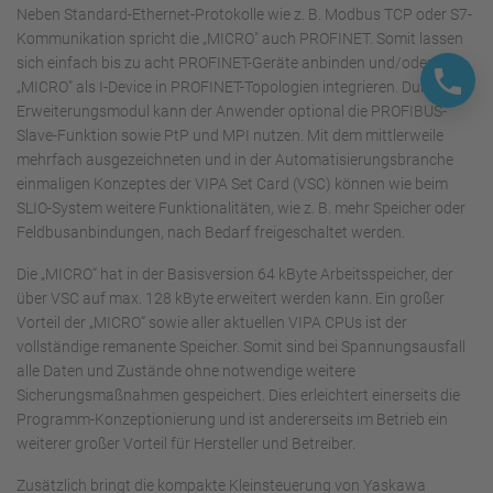
Neben Standard-Ethernet-Protokolle wie z. B. Modbus TCP oder S7-
Kommunikation spricht die „MICRO" auch PROFINET. Somit lassen
sich einfach bis zu acht PROFINET-Geräte anbinden und/oder die
„MICRO" als I-Device in PROFINET-Topologien integrieren. Durch ein
Erweiterungsmodul kann der Anwender optional die PROFIBUS-
Slave-Funktion sowie PtP und MPI nutzen. Mit dem mittlerweile
mehrfach ausgezeichneten und in der Automatisierungsbranche
einmaligen Konzeptes der VIPA Set Card (VSC) können wie beim
SLIO-System weitere Funktionalitäten, wie z. B. mehr Speicher oder
Feldbusanbindungen, nach Bedarf freigeschaltet werden.
Die „MICRO“ hat in der Basisversion 64 kByte Arbeitsspeicher, der
über VSC auf max. 128 kByte erweitert werden kann. Ein großer
Vorteil der „MICRO“ sowie aller aktuellen VIPA CPUs ist der
vollständige remanente Speicher. Somit sind bei Spannungsausfall
alle Daten und Zustände ohne notwendige weitere
Sicherungsmaßnahmen gespeichert. Dies erleichtert einerseits die
Programm-Konzeptionierung und ist andererseits im Betrieb ein
weiterer großer Vorteil für Hersteller und Betreiber.
Zusätzlich bringt die kompakte Kleinsteuerung von Yaskawa