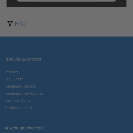
Mehr Informationen
Akzeptieren
Filter
powered by
Usercentrics Consent
Management Platform
Produkte & Services
Produkte
Schulungen
Kundenservice DMC
Kundenservice Robotics
Download Center
Produktsicherheit
Anwendungsberichte