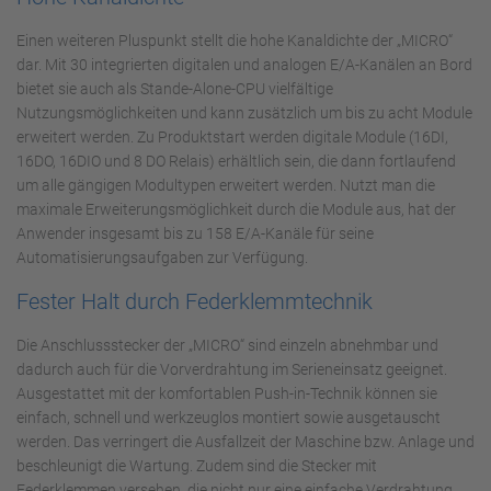
Einen weiteren Pluspunkt stellt die hohe Kanaldichte der „MICRO“
dar. Mit 30 integrierten digitalen und analogen E/A-Kanälen an Bord
bietet sie auch als Stande-Alone-CPU vielfältige
Nutzungsmöglichkeiten und kann zusätzlich um bis zu acht Module
erweitert werden. Zu Produktstart werden digitale Module (16DI,
16DO, 16DIO und 8 DO Relais) erhältlich sein, die dann fortlaufend
um alle gängigen Modultypen erweitert werden. Nutzt man die
maximale Erweiterungsmöglichkeit durch die Module aus, hat der
Anwender insgesamt bis zu 158 E/A-Kanäle für seine
Automatisierungsaufgaben zur Verfügung.
Fester Halt durch Federklemmtechnik
Die Anschlussstecker der „MICRO“ sind einzeln abnehmbar und
dadurch auch für die Vorverdrahtung im Serieneinsatz geeignet.
Ausgestattet mit der komfortablen Push-in-Technik können sie
einfach, schnell und werkzeuglos montiert sowie ausgetauscht
werden. Das verringert die Ausfallzeit der Maschine bzw. Anlage und
beschleunigt die Wartung. Zudem sind die Stecker mit
Federklemmen versehen, die nicht nur eine einfache Verdrahtung