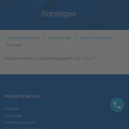
Sonstiges
Yaskawa Deutschland
Anwendungen
Nach Anwendungen
Sonstiges
Abisolierwerkzeug, Adaptionskapsel für S5-115U/F
Produkte & Services
Produkte
Schulungen
Kundenservice DMC