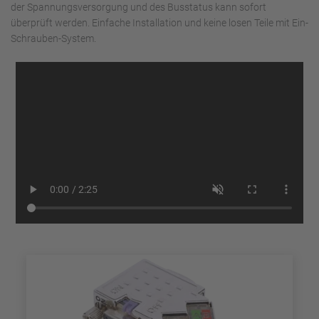
der Spannungsversorgung und des Busstatus kann sofort
überprüft werden. Einfache Installation und keine losen Teile mit Ein-
Schrauben-System.