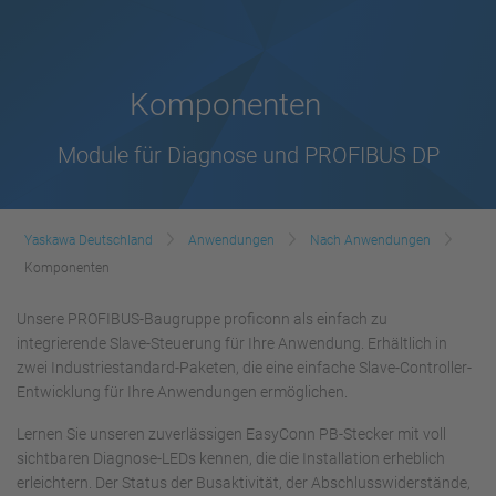
Komponenten
Module für Diagnose und PROFIBUS DP
Yaskawa Deutschland
Anwendungen
Nach Anwendungen
Komponenten
Unsere PROFIBUS-Baugruppe proficonn als einfach zu
integrierende Slave-Steuerung für Ihre Anwendung. Erhältlich in
zwei Industriestandard-Paketen, die eine einfache Slave-Controller-
Entwicklung für Ihre Anwendungen ermöglichen.
Lernen Sie unseren zuverlässigen EasyConn PB-Stecker mit voll
sichtbaren Diagnose-LEDs kennen, die die Installation erheblich
erleichtern. Der Status der Busaktivität, der Abschlusswiderstände,