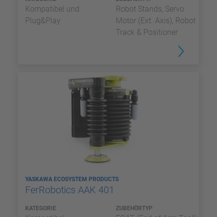
Kompatibel und
Robot Stands, Servo
Plug&Play
Motor (Ext. Axis), Robot
Track & Positioner
YASKAWA ECOSYSTEM PRODUCTS
FerRobotics AAK 401
KATEGORIE
ZUBEHÖRTYP