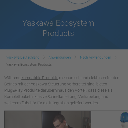
Yaskawa Ecosystem
Products
Yaskawa Deutschland
Anwendungen
Nach Anwendungen
Yaskawa Ecosystem Products
Während
kompatible Produkte
mechanisch und elektrisch für den
Betrieb mit der Yaskawa Steuerung vorbereitet sind, bieten
Plug&Play Produkte
darüberhinaus den Vorteil, dass diese als
Komplettpaket inklusive Schnellanleitung, Verkabelung und
weiterem Zubehör für die Integration geliefert werden.