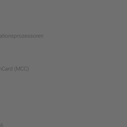
kationsprozessoren
onCard (MCC)
06