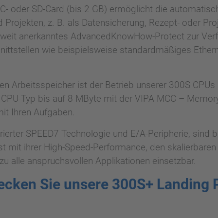
C- oder SD-Card (bis 2 GB) ermöglicht die automatisc
Projekten, z. B. als Datensicherung, Rezept- oder Pro
tweit anerkanntes AdvancedKnowHow-Protect zur Verfü
hnittstellen wie beispielsweise standardmäßiges Ethe
ten Arbeitsspeicher ist der Betrieb unserer 300S CPUs
h CPU-Typ bis auf 8 MByte mit der VIPA MCC – MemoryCo
it Ihren Aufgaben.
erter SPEED7 Technologie und E/A-Peripherie, sind b
t mit ihrer High-Speed-Performance, den skalierbaren 
u alle anspruchsvollen Applikationen einsetzbar.
ecken Sie unsere 300S+ Landing 