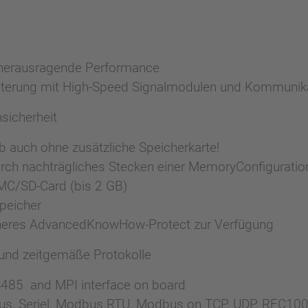
r herausragende Performance
eiterung mit High-Speed Signalmodulen und Kommuni
sicherheit
ieb auch ohne zusätzliche Speicherkarte!
urch nachträgliches Stecken einer MemoryConfigurati
MMC/SD-Card (bis 2 GB)
Speicher
cheres AdvancedKnowHow-Protect zur Verfügung
und zeitgemäße Protokolle
S485 and MPI interface on board
rbus, Seriel, Modbus RTU, Modbus on TCP, UDP, RFC10