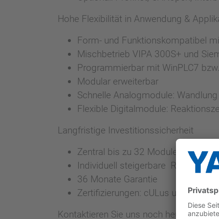
Hohe Flexibilität in Anwendung & Applik
Form- und Funktionskompatibel m
Mischbetrieb VIPA 300S+ und Si
Programmierbar mit WinPLC7 bzw.
Modular erweiterbar
Schnelle Analogmodule: Wandlung 
Flexible Digitalmodule: Reaktionsze
Langfristige Investitionssicherheit
Zentral bis zu 32 Module einsetzba
Individuell steigerbare Reserven i
36 Monate Garantie
Zertifizierungen: cULus und CE
Kontaktieren Sie uns noch heute unter
3