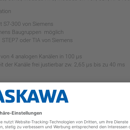
ation
it S7-300 von Siemens
emens Baugruppen möglich
 STEP7 oder TIA von Siemens
von 4 analogen Kanälen in 100 µs
it der Kanäle frei justierbar zw. 2,65 µs bis zu 40 ms
r - direkt an der CPU!
n Leistung und Kapazität
00Splus@yaskawa.eu
, um mehr über unsere Systemfa