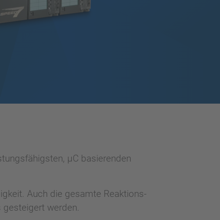
stungsfähigsten, µC basierenden
gkeit. Auch die gesamte Reaktions-
s gesteigert werden.