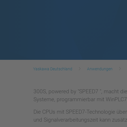
Yaskawa Deutschland
Anwendungen
300S, powered by "SPEED7 ", macht die
Systeme, programmierbar mit WinPLC7
Die CPUs mit SPEED7-Technologie überz
und Signalverarbeitungszeit kann zusät