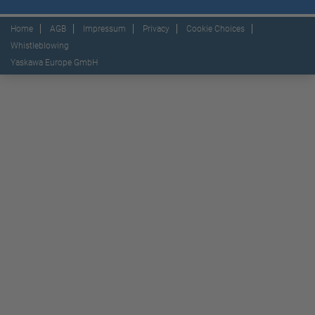
Home
AGB
Impressum
Privacy
Cookie Choices
Whistleblowing
Yaskawa Europe GmbH