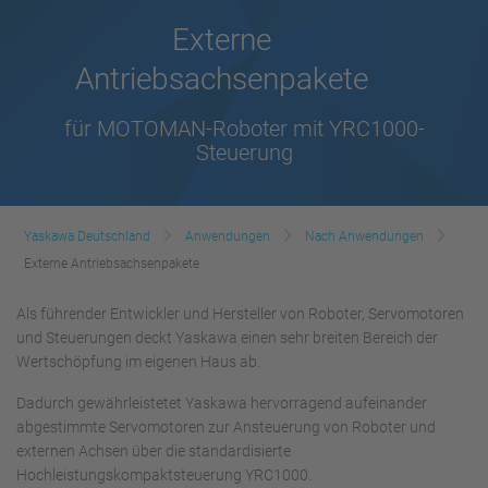
Externe
Antriebsachsenpakete
für MOTOMAN-Roboter mit YRC1000-
Steuerung
Yaskawa Deutschland
Anwendungen
Nach Anwendungen
Externe Antriebsachsenpakete
Als führender Entwickler und Hersteller von Roboter, Servomotoren
und Steuerungen deckt Yaskawa einen sehr breiten Bereich der
Wertschöpfung im eigenen Haus ab.
Dadurch gewährleistetet Yaskawa hervorragend aufeinander
abgestimmte Servomotoren zur Ansteuerung von Roboter und
externen Achsen über die standardisierte
Hochleistungskompaktsteuerung YRC1000.